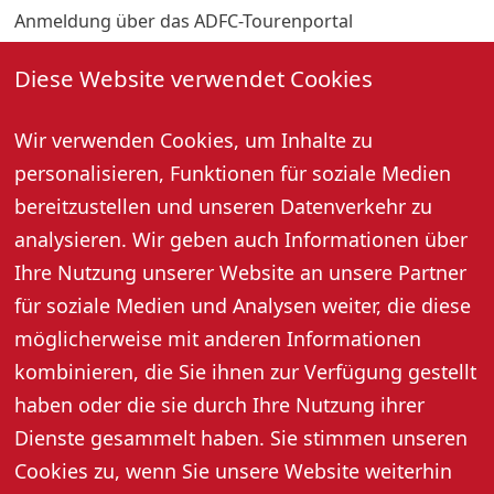
Anmeldung über das ADFC-Tourenportal
https://touren-
Diese Website verwendet Cookies
termine.adfc.de/radveranstaltung/175419-oberkircher-
heimattagetour oder via Mail an
berndhonsel@gmail.com.
Wir verwenden Cookies, um Inhalte zu
personalisieren, Funktionen für soziale Medien
Maximal 20 Teilnehmende.
bereitzustellen und unseren Datenverkehr zu
analysieren. Wir geben auch Informationen über
Bei schlechtem Wetter wird die Tour verschoben.
Ihre Nutzung unserer Website an unsere Partner
für soziale Medien und Analysen weiter, die diese
Weitere Informationen
möglicherweise mit anderen Informationen
kombinieren, die Sie ihnen zur Verfügung gestellt
haben oder die sie durch Ihre Nutzung ihrer
Zusätzliche Informationen
Dienste gesammelt haben. Sie stimmen unseren
Cookies zu, wenn Sie unsere Website weiterhin