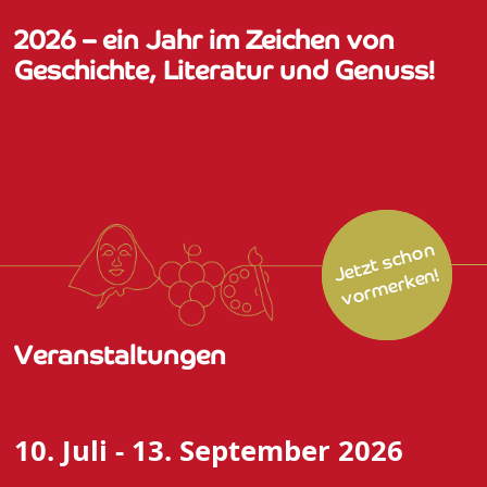
2026 – ein Jahr im Zeichen von
Geschichte, Literatur und Genuss!
et
zt
s
c
h
o
n
v
or
m
er
k
e
J
n!
Veranstaltungen
10. Juli - 13. September 2026