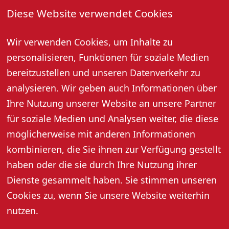
Diese Website verwendet Cookies
Hofgut Heuberg · Alm 53 · Oberkirch-Ödsbach
Jeden Samstag, 17:30 - 21:00 Uhr
Wir verwenden Cookies, um Inhalte zu
Genießen Sie eine 11er Weinprobe mit Vesper in einer
personalisieren, Funktionen für soziale Medien
urigen Scheune und nehmen Sie Wein, Secco oder Sekt
im Wert von 20,- Euro mit nach Hause.
bereitzustellen und unseren Datenverkehr zu
Preis pro Person: 38,- Euro
analysieren. Wir geben auch Informationen über
Anmeldung bis Samstag, 8:00 Uhr erforderlich:
Ihre Nutzung unserer Website an unsere Partner
Agnes Schweiger, Tel. 07802 4684 oder
für soziale Medien und Analysen weiter, die diese
info@hofgutheuberg.de
möglicherweise mit anderen Informationen
kombinieren, die Sie ihnen zur Verfügung gestellt
haben oder die sie durch Ihre Nutzung ihrer
Dienste gesammelt haben. Sie stimmen unseren
Cookies zu, wenn Sie unsere Website weiterhin
nutzen.