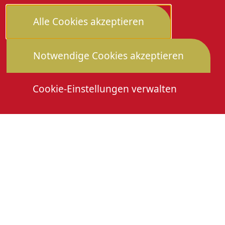
Alle Cookies akzeptieren
Notwendige Cookies akzeptieren
Cookie-Einstellungen verwalten
Die Heimattage
Downloads
Mitmachen
Anmeldung Gewerbeschau
© 2026 Stadtverwaltung Oberkirch. Alle Rechte
vorbehalten
Cookies
Impressum
Datenschutz
Erklärung zur Barrierefreiheit
Leichte Sprache