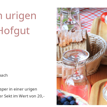
n urigen
Hofgut
bach
per in einer urigen
 Sekt im Wert von 20,-