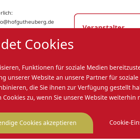
lich:
info@hofgutheuberg.de
Veranstalter
det Cookies
Hofgut Heuberg
Veranstaltungso
sieren, Funktionen für soziale Medien bereitzust
 unserer Website an unsere Partner für soziale 
Hofgut Heuberg
nieren, die Sie ihnen zur Verfügung gestellt ha
Alm 53
Cookies zu, wenn Sie unsere Website weiterhin 
77704 Oberkirch-Ödsba
Cookie-Ein
ndige Cookies akzeptieren