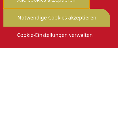
Notwendige Cookies akzeptieren
Cookie-Einstellungen verwalten
Die Heimattage
Downloads
Mitmachen
Anmeldung Gewerbeschau
© 2026 Stadtverwaltung Oberkirch. Alle Rechte
vorbehalten
Cookies
Impressum
Datenschutz
Erklärung zur Barrierefreiheit
Leichte Sprache