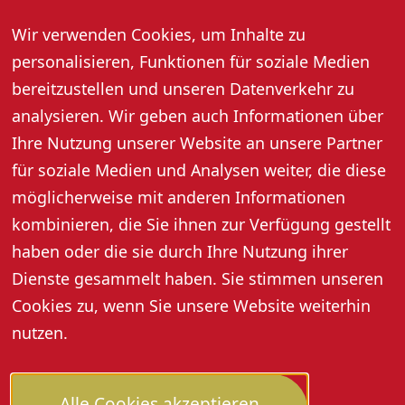
30. August 2026, 17:30 - 20:30 Uhr
Wir verwenden Cookies, um Inhalte zu
Hofgut Heuberg · Alm 53 · 77704 Oberkirch-Ödsbach
personalisieren, Funktionen für soziale Medien
Weinbergspaziergang inkl. 5er Weinprobe, und Vesper.
bereitzustellen und unseren Datenverkehr zu
Preis pro Person: 40,- Euro
analysieren. Wir geben auch Informationen über
Anmeldung erforderlich bis zum Vortag, 13:00 Uhr:
Ihre Nutzung unserer Website an unsere Partner
Agnes Schweiger, Tel. 07802 4684 oder
info@hofgutheuberg.de
für soziale Medien und Analysen weiter, die diese
möglicherweise mit anderen Informationen
kombinieren, die Sie ihnen zur Verfügung gestellt
haben oder die sie durch Ihre Nutzung ihrer
Dienste gesammelt haben. Sie stimmen unseren
Cookies zu, wenn Sie unsere Website weiterhin
nutzen.
Alle Cookies akzeptieren