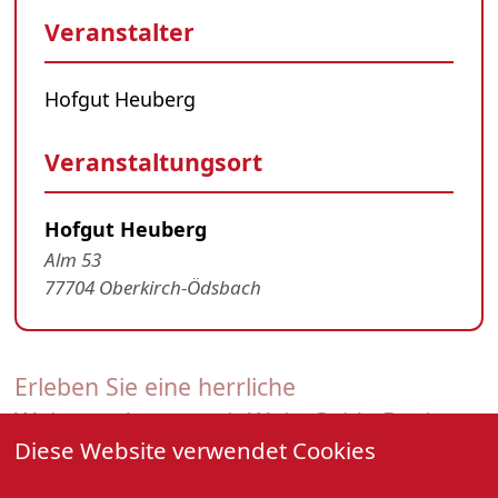
Veranstalter
Hofgut Heuberg
Veranstaltungsort
Hofgut Heuberg
Alm 53
77704 Oberkirch-Ödsbach
Erleben Sie eine herrliche
Weinwanderung mit Wein-Guide Doris
Diese Website verwendet Cookies
Kist