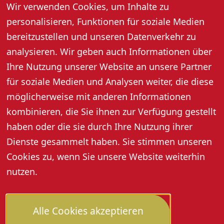
28. Juni 2026, 17:30 - 20:30 Uhr
Wir verwenden Cookies, um Inhalte zu
personalisieren, Funktionen für soziale Medien
Hofgut Heuberg · Alm 53 · 77704 Oberkirch-Ödsbach
bereitzustellen und unseren Datenverkehr zu
Weinbergtour inkl. 5er Weinprobe, und Vesper.
Preis pro Person: 40,- Euro
analysieren. Wir geben auch Informationen über
Anmeldung erforderlich: Agnes Schweiger, Tel. 07802
Ihre Nutzung unserer Website an unsere Partner
4684 oder info@hofgutheuberg.de
für soziale Medien und Analysen weiter, die diese
möglicherweise mit anderen Informationen
kombinieren, die Sie ihnen zur Verfügung gestellt
haben oder die sie durch Ihre Nutzung ihrer
Dienste gesammelt haben. Sie stimmen unseren
Cookies zu, wenn Sie unsere Website weiterhin
nutzen.
Alle Cookies akzeptieren