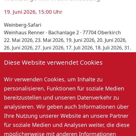
19. Juni 2026, 15:00 Uhr
Weinberg-Safari
Weinhaus Renner · Bachanlage 2 · 77704 Oberkirch
22. Mai 2026, 23. Mai 2026, 19. Juni 2026, 20. Juni 2026,
26. Juni 2026, 27. Juni 2026, 17. Juli 2026, 18. Juli 2026, 31.
Juli 2026
Diese Website verwendet Cookies
Dauer ca. 2,5 Stunden
Steigen Sie ein und genießen Sie eine „abenteuerliche“
Fahrt zu den schönsten Aussichtspunkten um
Wir verwenden Cookies, um Inhalte zu
Oberkirch. Inklusive 4 Weine und kleiner Imbiss.
personalisieren, Funktionen für soziale Medien
Preis pro Person: 46,- Euro
bereitzustellen und unseren Datenverkehr zu
Anmeldung erforderlich: Tel. 07802 3396 oder
analysieren. Wir geben auch Informationen über
info@juliusrenner.de
Ihre Nutzung unserer Website an unsere Partner
für soziale Medien und Analysen weiter, die diese
Weitere Informationen
möglicherweise mit anderen Informationen