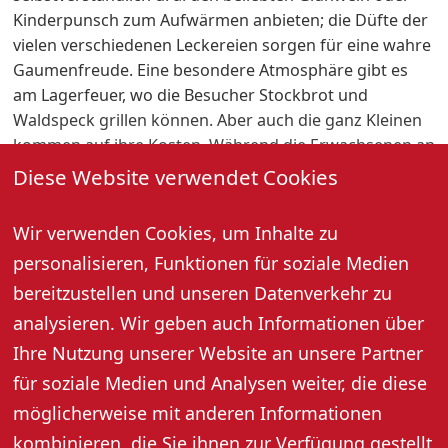
Kinderpunsch zum Aufwärmen anbieten; die Düfte der
vielen verschiedenen Leckereien sorgen für eine wahre
Gaumenfreude. Eine besondere Atmosphäre gibt es
am Lagerfeuer, wo die Besucher Stockbrot und
Waldspeck grillen können. Aber auch die ganz Kleinen
kommen auf ihre Kosten. Während die Erwachsenen an
den Ständen noch das eine oder andere
Diese Website verwendet Cookies
Weihnachtsgeschenk kaufen, können sich die Kinder
auf dem Nostalgie-Karussell vergnügen.
Wir verwenden Cookies, um Inhalte zu
personalisieren, Funktionen für soziale Medien
Die Öffnungszeiten des Weihnachtsmarktes sind:
bereitzustellen und unseren Datenverkehr zu
Fr. 14:00 – 21:00 Uhr,
Sa.10:30 – 21:00 Uhr,
analysieren. Wir geben auch Informationen über
So.11:30 – 20:00 Uhr.
Ihre Nutzung unserer Website an unsere Partner
für soziale Medien und Analysen weiter, die diese
möglicherweise mit anderen Informationen
Tickets & Preise
kombinieren, die Sie ihnen zur Verfügung gestellt