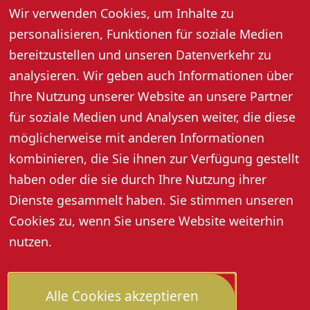
Wir verwenden Cookies, um Inhalte zu
The Blackbyrds
personalisieren, Funktionen für soziale Medien
Weingut Börsig · Niederlehen 9 · 77704 Oberkirch-
bereitzustellen und unseren Datenverkehr zu
Tiergarten
analysieren. Wir geben auch Informationen über
Samstag, 28. Februar, Einlass: 18.00 Uhr
Die Tributeband hat sich der britischen
Ihre Nutzung unserer Website an unsere Partner
Sixtiesbewegung verschrieben.
für soziale Medien und Analysen weiter, die diese
möglicherweise mit anderen Informationen
kombinieren, die Sie ihnen zur Verfügung gestellt
haben oder die sie durch Ihre Nutzung ihrer
Dienste gesammelt haben. Sie stimmen unseren
Cookies zu, wenn Sie unsere Website weiterhin
nutzen.
Alle Cookies akzeptieren