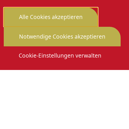
Alle Cookies akzeptieren
Notwendige Cookies akzeptieren
Cookie-Einstellungen verwalten
Die Heimattage
Downloads
Mitmachen
Anmeldung Gewerbeschau
© 2026 Stadtverwaltung Oberkirch. Alle Rechte
vorbehalten
Cookies
Impressum
Datenschutz
Erklärung zur Barrierefreiheit
Leichte Sprache