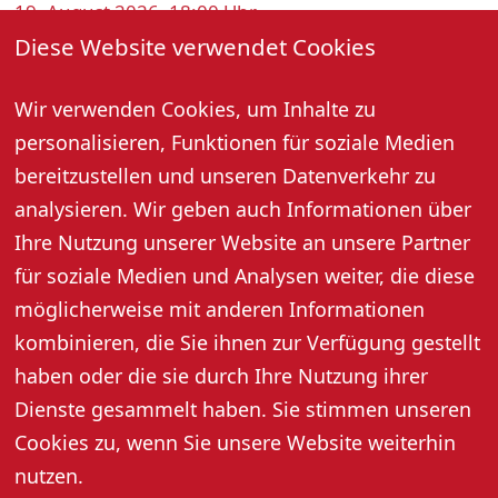
19. August 2026, 18:00 Uhr
Diese Website verwendet Cookies
Bei Summerwine lauschen Sie den Klängen
verschiedener Bands und genießen dabei leckere
Wir verwenden Cookies, um Inhalte zu
Weine im Sommergarten direkt vorm Weinberg. Bei
personalisieren, Funktionen für soziale Medien
gutem Wetter draußen, ansonsten in der
Strausswirtschaft.
bereitzustellen und unseren Datenverkehr zu
analysieren. Wir geben auch Informationen über
Ihre Nutzung unserer Website an unsere Partner
Weitere Informationen
für soziale Medien und Analysen weiter, die diese
möglicherweise mit anderen Informationen
kombinieren, die Sie ihnen zur Verfügung gestellt
haben oder die sie durch Ihre Nutzung ihrer
Dienste gesammelt haben. Sie stimmen unseren
Cookies zu, wenn Sie unsere Website weiterhin
nutzen.