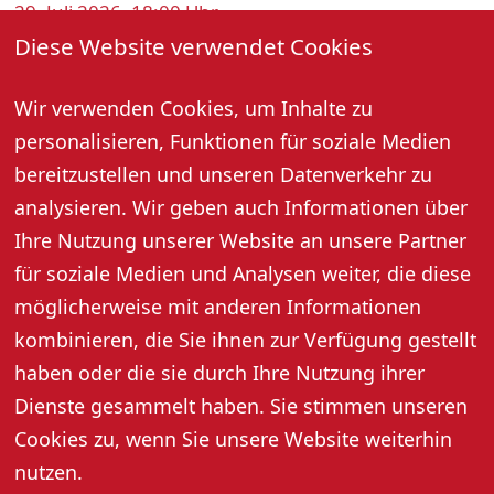
29. Juli 2026, 18:00 Uhr
Diese Website verwendet Cookies
Bei Summerwine lauschen Sie den Klängen
verschiedener Bands und genießen dabei leckere
Wir verwenden Cookies, um Inhalte zu
Weine im Sommergarten direkt vorm Weinberg. Bei
personalisieren, Funktionen für soziale Medien
gutem Wetter draußen, ansonsten in der
Strausswirtschaft.
bereitzustellen und unseren Datenverkehr zu
analysieren. Wir geben auch Informationen über
Ihre Nutzung unserer Website an unsere Partner
Weitere Informationen
für soziale Medien und Analysen weiter, die diese
möglicherweise mit anderen Informationen
kombinieren, die Sie ihnen zur Verfügung gestellt
haben oder die sie durch Ihre Nutzung ihrer
Dienste gesammelt haben. Sie stimmen unseren
Cookies zu, wenn Sie unsere Website weiterhin
nutzen.