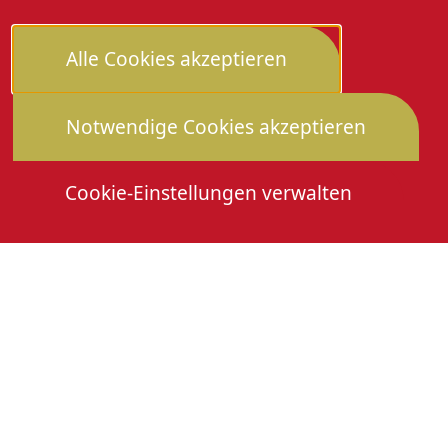
Alle Cookies akzeptieren
Notwendige Cookies akzeptieren
Cookie-Einstellungen verwalten
Die Heimattage
Downloads
Mitmachen
Anmeldung Gewerbeschau
© 2026 Stadtverwaltung Oberkirch. Alle Rechte
vorbehalten
Cookies
Impressum
Datenschutz
Erklärung zur Barrierefreiheit
Leichte Sprache