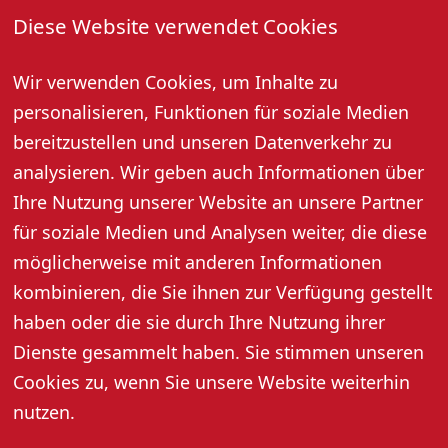
Diese Website verwendet Cookies
Weingut Bähr · Gaisbach 29 · 77704 Oberkirch
Donnerstag, 11. Juni, Freitag, 17. Juli, 28. August, 18:00 –
Wir verwenden Cookies, um Inhalte zu
20:00 Uhr
personalisieren, Funktionen für soziale Medien
Durch den Oberkircher Schlossberg inkl. 5er
Weinprobe, Bauernbrot und Mineralwasser.
bereitzustellen und unseren Datenverkehr zu
Teilnehmerzahl: mind. 8 Personen
analysieren. Wir geben auch Informationen über
Preis pro Person: 20,- Euro
Ihre Nutzung unserer Website an unsere Partner
Anmeldung erforderlich: Tel. 07802 2387, Mobil 0173
für soziale Medien und Analysen weiter, die diese
9726783 oder info@wein-baehr.de
möglicherweise mit anderen Informationen
kombinieren, die Sie ihnen zur Verfügung gestellt
haben oder die sie durch Ihre Nutzung ihrer
Dienste gesammelt haben. Sie stimmen unseren
Cookies zu, wenn Sie unsere Website weiterhin
nutzen.