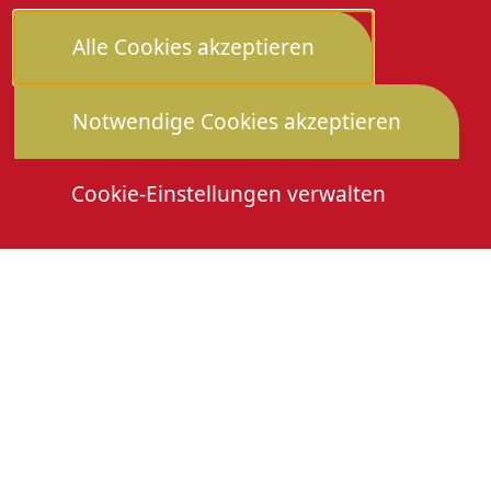
Alle Cookies akzeptieren
Notwendige Cookies akzeptieren
Cookie-Einstellungen verwalten
Die Heimattage
Downloads
Mitmachen
Anmeldung Gewerbeschau
© 2026 Stadtverwaltung Oberkirch. Alle Rechte
vorbehalten
Cookies
Impressum
Datenschutz
Erklärung zur Barrierefreiheit
Leichte Sprache