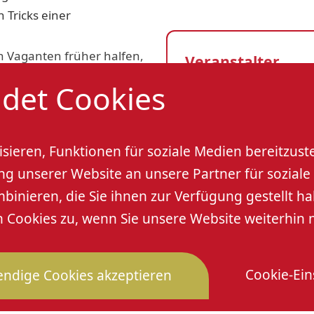
 Tricks einer
 Vaganten früher halfen,
Veranstalter
det Cookies
ulalter.
Renchtal Tourismu
nd Snack im „Treff für Alle“
Veranstaltungso
sieren, Funktionen für soziale Medien bereitzust
 unserer Website an unsere Partner für soziale 
mus GmbH, Tel. 07802
Renchtal Tourism
nieren, die Sie ihnen zur Verfügung gestellt ha
Bahnhofstraße 16
Cookies zu, wenn Sie unsere Website weiterhin 
77704 Oberkirch
Cookie-Ein
ndige Cookies akzeptieren