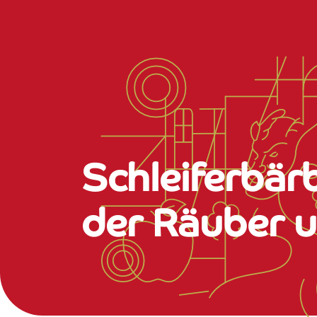
Schleiferbär
der Räuber 