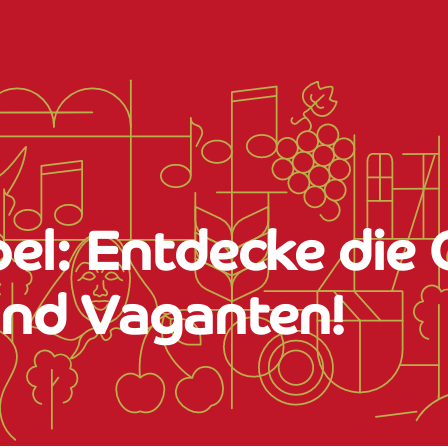
bel: Entdecke die
und Vaganten!