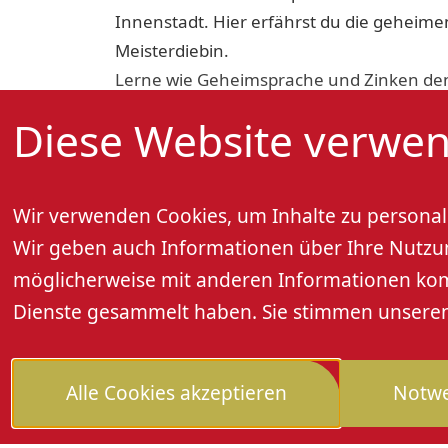
Innenstadt. Hier erfährst du die geheimen
Meisterdiebin.
Lerne wie Geheimsprache und Zinken den
miteinander zu kommunizieren.
Diese Website verwen
Für Familien mit Kindern ab dem Grundsch
Preis pro Person: 14,- Euro inkl. Getränk u
Teilnehmerzahl: mind. 15 Personen
Wir verwenden Cookies, um Inhalte zu personali
Dauer: ca. 2 Stunden
Wir geben auch Informationen über Ihre Nutzung
Anmeldung erforderlich: Renchtal Touris
möglicherweise mit anderen Informationen kombi
82600 oder info@renchtal-tourismus.de
Dienste gesammelt haben. Sie stimmen unseren 
Alle Cookies akzeptieren
Notwe