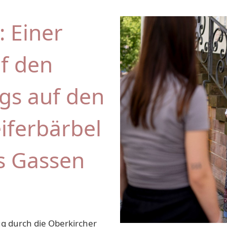
 Einer
f den
gs auf den
iferbärbel
s Gassen
g durch die Oberkircher