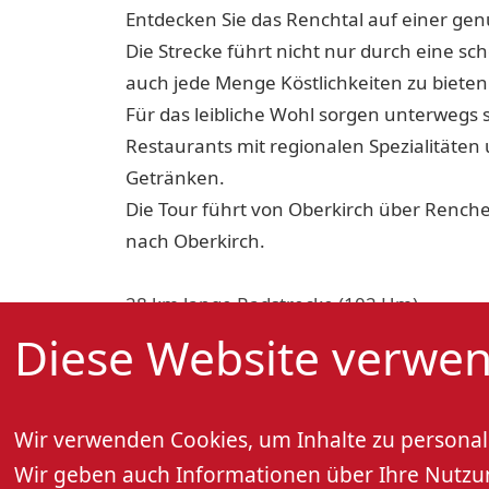
Entdecken Sie das Renchtal auf einer gen
Die Strecke führt nicht nur durch eine sc
auch jede Menge Köstlichkeiten zu bieten
Für das leibliche Wohl sorgen unterwegs
Restaurants mit regionalen Spezialitäten
Getränken.
Die Tour führt von Oberkirch über Rench
nach Oberkirch.
28 km lange Radstrecke (102 Hm)
6 Stopps inkl. Spezialitäten und Getränke
Diese Website verwen
59 Euro pro Person
Buchbar donnerstags und freitags (außer a
Oktober
Wir verwenden Cookies, um Inhalte zu personali
Start: 12:10 Uhr
Wir geben auch Informationen über Ihre Nutzung