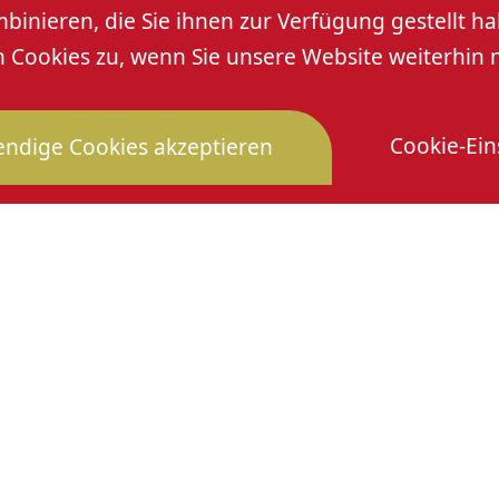
nieren, die Sie ihnen zur Verfügung gestellt ha
eführt ist. Die Strecke ist
Cookies zu, wenn Sie unsere Website weiterhin 
 können GPX-Daten
ten, kann gegen einen
r begleitet werden.
Cookie-Ein
ndige Cookies akzeptieren
al-tourismus.de