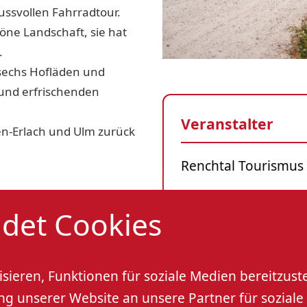
ussvollen Fahrradtour.
höne Landschaft, sie hat
.
 sechs Hofläden und
 und erfrischenden
Veranstalter
en-Erlach und Ulm zurück
Renchtal Tourismu
Veranstaltungso
det Cookies
Renchtal Tourism
n Feiertagen) April bis
sieren, Funktionen für soziale Medien bereitzust
 unserer Website an unsere Partner für soziale 