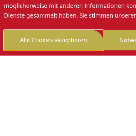
möglicherweise mit anderen Informationen kombi
Bitte beachten Sie, dass die Radtour nicht g
Dienste gesammelt haben. Sie stimmen unseren 
aber separat ausgeschildert. Außerdem
heruntergeladen werden. Falls Sie möch
Aufpreis von einem Rad-Guide bei der Tou
Alle Cookies akzeptieren
Notwe
Weitere Informationen unter www.rencht