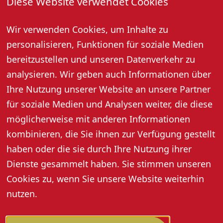
Diese Website verwendet Cookies
59 Euro pro Person
Buchbar donnerstags und freitags (außer an
Wir verwenden Cookies, um Inhalte zu
Feiertagen) April bis Oktober
personalisieren, Funktionen für soziale Medien
Start: 12:10 Uhr
bereitzustellen und unseren Datenverkehr zu
Bitte beachten Sie, dass die Radtour nicht geführt ist.
analysieren. Wir geben auch Informationen über
Die Strecke ist aber separat ausgeschildert. Außerdem
Ihre Nutzung unserer Website an unsere Partner
können GPX-Daten heruntergeladen werden. Falls Sie
für soziale Medien und Analysen weiter, die diese
möchten, kann gegen einen Aufpreis von einem Rad-
möglicherweise mit anderen Informationen
Guide bei der Tour begleitet werden.
kombinieren, die Sie ihnen zur Verfügung gestellt
Weitere Informationen unter www.renchtal-
haben oder die sie durch Ihre Nutzung ihrer
tourismus.de
Dienste gesammelt haben. Sie stimmen unseren
Cookies zu, wenn Sie unsere Website weiterhin
nutzen.