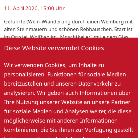
11. April 2026, 15:00 Uhr
Geführte (Wein-)Wanderung durch einen Weinberg mit
alten Steinmauern und schönen Rebhäuschen. Start ist
im Ortsteil Wolfhag im „Moschtkeller“ mit einem Glas
Sekt und deftigem Fingerfood. Unterwegs gibt es an
Diese Website verwendet Cookies
vier verschiedenen Stationen kleine kulinarische
Köstlichkeiten und die dazu passenden Weine. Der
Wir verwenden Cookies, um Inhalte zu
Abschluss findet in der Besenwirtschaft „Moschtkeller“
personalisieren, Funktionen für soziale Medien
mit einer „süßen Verführung“ statt.
bereitzustellen und unseren Datenverkehr zu
59,- € pro Person, Anmeldung erforderlich
analysieren. Wir geben auch Informationen über
Ihre Nutzung unserer Website an unsere Partner
für soziale Medien und Analysen weiter, die diese
Weitere Informationen
möglicherweise mit anderen Informationen
kombinieren, die Sie ihnen zur Verfügung gestellt