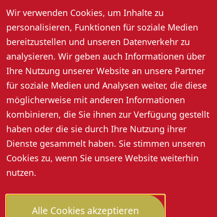
Mach!BAR · Kirchplatz 1 · 77704 Oberkirch
Wir verwenden Cookies, um Inhalte zu
Mittwoch, 17. Dezember, 14. Januar, 11. Februar, 19:00
personalisieren, Funktionen für soziale Medien
Uhr
bereitzustellen und unseren Datenverkehr zu
Rätseln, lachen, punkten.
analysieren. Wir geben auch Informationen über
Kosten: 5,- Euro pro Person. Anmeldung erforderlich
Ihre Nutzung unserer Website an unsere Partner
Weitere Infos unter: www.machbar-oberkirch.de
für soziale Medien und Analysen weiter, die diese
möglicherweise mit anderen Informationen
kombinieren, die Sie ihnen zur Verfügung gestellt
haben oder die sie durch Ihre Nutzung ihrer
Dienste gesammelt haben. Sie stimmen unseren
Cookies zu, wenn Sie unsere Website weiterhin
nutzen.
Alle Cookies akzeptieren