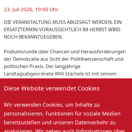
23. Juli 2026, 19:00 Uhr
DIE VERANSTALTUNG MUSS ABGESAGT WERDEN. EIN
ERSATZTERMIN VORAUSSICHTLICH IM HERBST WIRD
NOCH BEKANNTGEGEBEN.
Podiumsrunde über Chancen und Herausforderungen
der Demokratie aus Sicht der Politikwissenschaft und
politischen Praxis. Der langjährige
Landtagsabgeordnete Willi Stächele ist mit seinem
Wirken als Oberkircher Bürgermeister, Abgeordneter
Diese Website verwendet Cookies
und Minister ein „Demokrat aus der Praxis“ wie kaum
ein anderer. Prof. Dr. Michael Wehner, Leiter der
Freiburger Außenstelle der Landeszentrale für
Wir verwenden Cookies, um Inhalte zu
politische Bildung, bereichert die Diskussion als
personalisieren, Funktionen für soziale Medien
„Demokrat aus der Theorie“. Ergänzt wird die Runde
bereitzustellen und unseren Datenverkehr zu
durch zwei Vertreterinnen der jungen Generation.
analysieren. Wir geben auch Informationen über