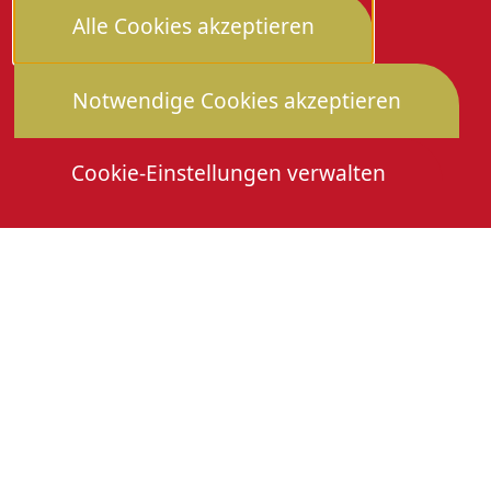
Alle Cookies akzeptieren
Notwendige Cookies akzeptieren
Cookie-Einstellungen verwalten
Die Heimattage
Downloads
Mitmachen
Anmeldung Gewerbeschau
© 2026 Stadtverwaltung Oberkirch. Alle Rechte
vorbehalten
Cookies
Impressum
Datenschutz
Erklärung zur Barrierefreiheit
Leichte Sprache