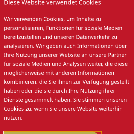
Diese Website verwendet Cookies
04. August 2026, 14:30 Uhr
Wir verwenden Cookies, um Inhalte zu
Öffentliche Weinprobe mit Kellerbesichtigung bei der
Oberkircher Winzer eG
personalisieren, Funktionen für soziale Medien
Preis pro Person: 12,- Euro (10,- Euro mit Gästekarte)
bereitzustellen und unseren Datenverkehr zu
Jeden Dienstag 14:30 Uhr und Freitag 17:00 Uhr (außer
analysieren. Wir geben auch Informationen über
an Feiertagen), Dauer ca. 2 Stunden.
Ihre Nutzung unserer Website an unsere Partner
Anmeldung: Tel. 07802 92580 oder info@oberkircher-
für soziale Medien und Analysen weiter, die diese
winzer.de
möglicherweise mit anderen Informationen
kombinieren, die Sie ihnen zur Verfügung gestellt
haben oder die sie durch Ihre Nutzung ihrer
Dienste gesammelt haben. Sie stimmen unseren
Cookies zu, wenn Sie unsere Website weiterhin
nutzen.