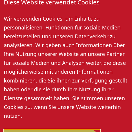
Diese Website verwendet Cookies
31. Juli 2026, 17:00 Uhr
Wir verwenden Cookies, um Inhalte zu
Öffentliche Weinprobe mit Kellerbesichtigung bei der
Oberkircher Winzer eG
personalisieren, Funktionen für soziale Medien
Preis pro Person: 12,- Euro (10,- Euro mit Gästekarte)
bereitzustellen und unseren Datenverkehr zu
Jeden Dienstag 14:30 Uhr und Freitag 17:00 Uhr (außer
analysieren. Wir geben auch Informationen über
an Feiertagen), Dauer ca. 2 Stunden.
Ihre Nutzung unserer Website an unsere Partner
Anmeldung: Tel. 07802 92580 oder info@oberkircher-
für soziale Medien und Analysen weiter, die diese
winzer.de
möglicherweise mit anderen Informationen
kombinieren, die Sie ihnen zur Verfügung gestellt
haben oder die sie durch Ihre Nutzung ihrer
Dienste gesammelt haben. Sie stimmen unseren
Cookies zu, wenn Sie unsere Website weiterhin
nutzen.