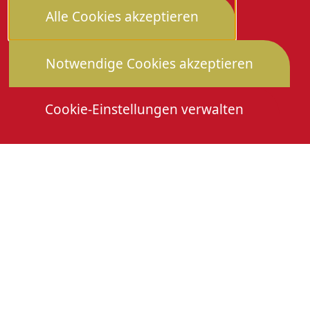
Alle Cookies akzeptieren
Notwendige Cookies akzeptieren
Cookie-Einstellungen verwalten
Die Heimattage
Downloads
Mitmachen
Anmeldung Gewerbeschau
© 2026 Stadtverwaltung Oberkirch. Alle Rechte
vorbehalten
Cookies
Impressum
Datenschutz
Erklärung zur Barrierefreiheit
Leichte Sprache