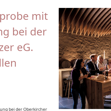
nprobe mit
ng bei der
zer eG.
dlen
gung bei der Oberkircher