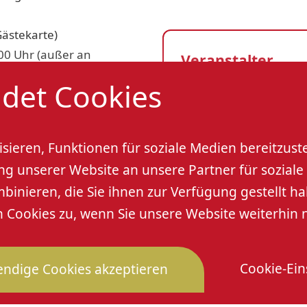
Gästekarte)
00 Uhr (außer an
Veranstalter
det Cookies
berkircher-winzer.de
Oberkircher Winzer
Veranstaltungso
sieren, Funktionen für soziale Medien bereitzust
 unserer Website an unsere Partner für soziale 
Oberkircher Winze
nieren, die Sie ihnen zur Verfügung gestellt ha
Renchener Straße 42
Cookies zu, wenn Sie unsere Website weiterhin 
77704 Oberkirch
Cookie-Ein
ndige Cookies akzeptieren