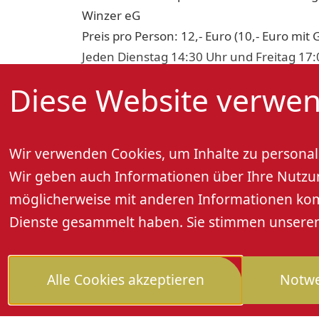
Winzer eG
Preis pro Person: 12,- Euro (10,- Euro mit 
Jeden Dienstag 14:30 Uhr und Freitag 17:
Feiertagen), Dauer ca. 2 Stunden.
Diese Website verwen
Anmeldung: Tel. 07802 92580 oder info@o
Wir verwenden Cookies, um Inhalte zu personali
Wir geben auch Informationen über Ihre Nutzung
möglicherweise mit anderen Informationen kombi
Dienste gesammelt haben. Sie stimmen unseren 
Alle Cookies akzeptieren
Notwe