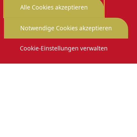
Alle Cookies akzeptieren
Notwendige Cookies akzeptieren
Cookie-Einstellungen verwalten
Die Heimattage
Downloads
Mitmachen
Anmeldung Gewerbeschau
© 2026 Stadtverwaltung Oberkirch. Alle Rechte
vorbehalten
Cookies
Impressum
Datenschutz
Erklärung zur Barrierefreiheit
Leichte Sprache