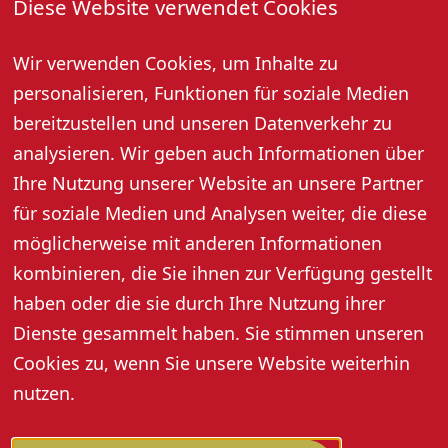
Diese Website verwendet Cookies
03. Juli 2026, 17:00 Uhr
Wir verwenden Cookies, um Inhalte zu
Öffentliche Weinprobe mit Kellerbesichtigung bei der
Oberkircher Winzer eG
personalisieren, Funktionen für soziale Medien
Preis pro Person: 12,- Euro (10,- Euro mit Gästekarte)
bereitzustellen und unseren Datenverkehr zu
Jeden Dienstag 14:30 Uhr und Freitag 17:00 Uhr (außer
analysieren. Wir geben auch Informationen über
an Feiertagen), Dauer ca. 2 Stunden.
Ihre Nutzung unserer Website an unsere Partner
Anmeldung: Tel. 07802 92580 oder info@oberkircher-
für soziale Medien und Analysen weiter, die diese
winzer.de
möglicherweise mit anderen Informationen
kombinieren, die Sie ihnen zur Verfügung gestellt
haben oder die sie durch Ihre Nutzung ihrer
Dienste gesammelt haben. Sie stimmen unseren
Cookies zu, wenn Sie unsere Website weiterhin
nutzen.