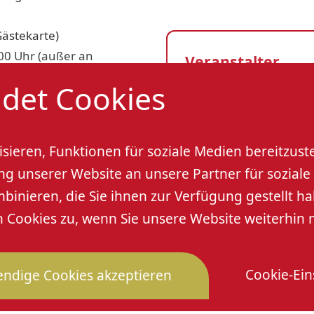
Gästekarte)
00 Uhr (außer an
Veranstalter
det Cookies
berkircher-winzer.de
Oberkircher Winzer
Veranstaltungso
sieren, Funktionen für soziale Medien bereitzust
 unserer Website an unsere Partner für soziale 
Oberkircher Winze
nieren, die Sie ihnen zur Verfügung gestellt ha
Renchener Straße 42
Cookies zu, wenn Sie unsere Website weiterhin 
77704 Oberkirch
Cookie-Ein
ndige Cookies akzeptieren