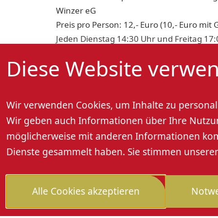
Winzer eG
Preis pro Person: 12,- Euro (10,- Euro mit 
Jeden Dienstag 14:30 Uhr und Freitag 17:
Feiertagen), Dauer ca. 2 Stunden.
Diese Website verwen
Anmeldung: Tel. 07802 92580 oder info@o
Wir verwenden Cookies, um Inhalte zu personali
Wir geben auch Informationen über Ihre Nutzung
möglicherweise mit anderen Informationen kombi
Dienste gesammelt haben. Sie stimmen unseren 
Alle Cookies akzeptieren
Notwe