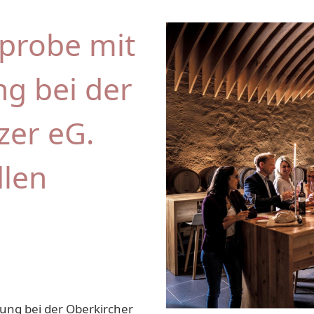
nprobe mit
ng bei der
zer eG.
dlen
gung bei der Oberkircher