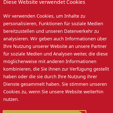
Diese Website verwendet Cookies
19. Juni 2026, 17:00 Uhr
Wir verwenden Cookies, um Inhalte zu
Öffentliche Weinprobe mit Kellerbesichtigung bei der
Oberkircher Winzer eG
personalisieren, Funktionen für soziale Medien
Preis pro Person: 12,- Euro (10,- Euro mit Gästekarte)
bereitzustellen und unseren Datenverkehr zu
Jeden Dienstag 14:30 Uhr und Freitag 17:00 Uhr (außer
analysieren. Wir geben auch Informationen über
an Feiertagen), Dauer ca. 2 Stunden.
Ihre Nutzung unserer Website an unsere Partner
Anmeldung: Tel. 07802 92580 oder info@oberkircher-
für soziale Medien und Analysen weiter, die diese
winzer.de
möglicherweise mit anderen Informationen
kombinieren, die Sie ihnen zur Verfügung gestellt
haben oder die sie durch Ihre Nutzung ihrer
Dienste gesammelt haben. Sie stimmen unseren
Cookies zu, wenn Sie unsere Website weiterhin
nutzen.