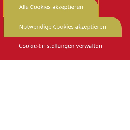
Alle Cookies akzeptieren
Notwendige Cookies akzeptieren
Cookie-Einstellungen verwalten
Die Heimattage
Downloads
Mitmachen
Anmeldung Gewerbeschau
© 2026 Stadtverwaltung Oberkirch. Alle Rechte
vorbehalten
Cookies
Impressum
Datenschutz
Erklärung zur Barrierefreiheit
Leichte Sprache