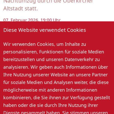
Nachtumzug durch die Oberkircher
Altstadt statt.
07. Februar 2026, 19:00 Uhr
Diese Website verwendet Cookies
Am Samstag, 07.02.26, erwartet Fasent- und
Guggenmusikfans ein stimmungsvoller Nachtumzug
Wir verwenden Cookies, um Inhalte zu
mit Renchtäler Zünften und Freunden durch die
historische Altstadt und anschließendem
personalisieren, Funktionen für soziale Medien
internationalen „Gugge-Rämmidämmi“ auf dem
bereitzustellen und unseren Datenverkehr zu
Kirchplatz.
analysieren. Wir geben auch Informationen über
Ihre Nutzung unserer Website an unsere Partner
für soziale Medien und Analysen weiter, die diese
Weitere Informationen
möglicherweise mit anderen Informationen
kombinieren, die Sie ihnen zur Verfügung gestellt
haben oder die sie durch Ihre Nutzung ihrer
Dienste gesammelt haben. Sie stimmen unseren