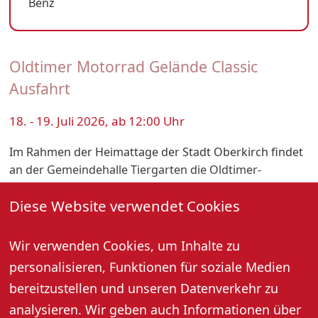
Benz
Oldtimer Motorrad Gelände Classic
Ausfahrt
18. - 19. Juli 2026, ab 12:00 Uhr
Im Rahmen der Heimattage der Stadt Oberkirch findet
an der Gemeindehalle Tiergarten die Oldtimer-
Motorrad-Gelände-Classic-Ausfahrt statt. Bereits am
Diese Website verwendet Cookies
Samstag ab 12 Uhr können Besucher das Fahrerlager
besichtigen. Am Sonntag startet ab 9 Uhr die Ausfahrt
der ersten Teilnehmer.
Wir verwenden Cookies, um Inhalte zu
personalisieren, Funktionen für soziale Medien
Für das leibliche Wohl ist rund um die Gemeindehalle
bereitzustellen und unseren Datenverkehr zu
bestens gesorgt. Zudem bietet der „Parc fermé“ die
analysieren. Wir geben auch Informationen über
Gelegenheit, zahlreiche historische Motorräder aus