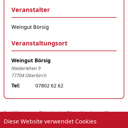
Veranstalter
Weingut Börsig
Veranstaltungsort
Weingut Börsig
Niederlehen 9
77704 Oberkirch
Tel:
07802 62 62
Im Weingut Börsig in Oberkirch treffen
Diese Website verwendet Cookies
erstklassige Weine auf mitreißende Live-