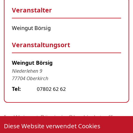
Veranstalter
Weingut Börsig
Veranstaltungsort
Weingut Börsig
Niederlehen 9
77704 Oberkirch
Tel:
07802 62 62
Im Weingut Börsig in Oberkirch treffen
Diese Website verwendet Cookies
erstklassige Weine auf mitreißende Live-