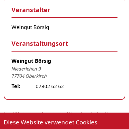
Veranstalter
Weingut Börsig
Veranstaltungsort
Weingut Börsig
Niederlehen 9
77704 Oberkirch
Tel:
07802 62 62
Im Weingut Börsig in Oberkirch treffen
Diese Website verwendet Cookies
erstklassige Weine auf mitreißende Live-