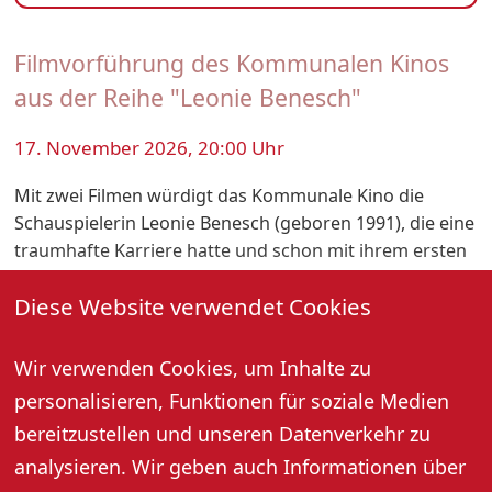
Filmvorführung des Kommunalen Kinos
aus der Reihe "Leonie Benesch"
17. November 2026, 20:00 Uhr
Mit zwei Filmen würdigt das Kommunale Kino die
Schauspielerin Leonie Benesch (geboren 1991), die eine
traumhafte Karriere hatte und schon mit ihrem ersten
Film 2007 „Das weiße Band“ Furore machte. In dem
Diese Website verwendet Cookies
engagierten Drama „Heldin“ zeigt sie als
Krankenschwester, wie man im größten Stress mit
ernsten Problemen und Schicksalen auf einer
Wir verwenden Cookies, um Inhalte zu
Krebsstation umgehen kann. Der Film der Schweizerin
personalisieren, Funktionen für soziale Medien
Petra Volpe erregte bei der jüngsten Berlinale große
bereitzustellen und unseren Datenverkehr zu
Aufmerksamkeit und Beifall auch bei den „echten“
analysieren. Wir geben auch Informationen über
Berufskolleginnen.