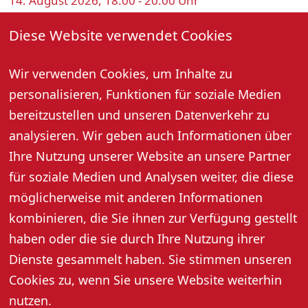
14. August 2026, 18:00 - 20:00 Uhr
Weingut Bähr · Gaisbach 29 · 77704 Oberkirch
Diese Website verwendet Cookies
Freitag, 14. August, 18:00 – 20:00 Uhr
Weinbergspaziergang mit Klangschalenreise und
Wir verwenden Cookies, um Inhalte zu
Weinverkostung.
personalisieren, Funktionen für soziale Medien
Inkl. 3er Weinprobe, Bauernbrot und Mineralwasser.
bereitzustellen und unseren Datenverkehr zu
Bitte eine Matte mitbringen!
Teilnehmerzahl: mind. 8 Personen, max. 15 Personen
analysieren. Wir geben auch Informationen über
Preis pro Person: 30,- Euro
Ihre Nutzung unserer Website an unsere Partner
Anmeldung erforderlich: Tel. 07802 2387 oder Mobil
für soziale Medien und Analysen weiter, die diese
0173 9726783, info@wein-baehr.de
möglicherweise mit anderen Informationen
kombinieren, die Sie ihnen zur Verfügung gestellt
haben oder die sie durch Ihre Nutzung ihrer
Dienste gesammelt haben. Sie stimmen unseren
Cookies zu, wenn Sie unsere Website weiterhin
nutzen.