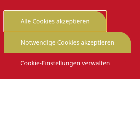
Alle Cookies akzeptieren
Notwendige Cookies akzeptieren
Cookie-Einstellungen verwalten
Die Heimattage
Downloads
Mitmachen
Anmeldung Gewerbeschau
© 2026 Stadtverwaltung Oberkirch. Alle Rechte
vorbehalten
Cookies
Impressum
Datenschutz