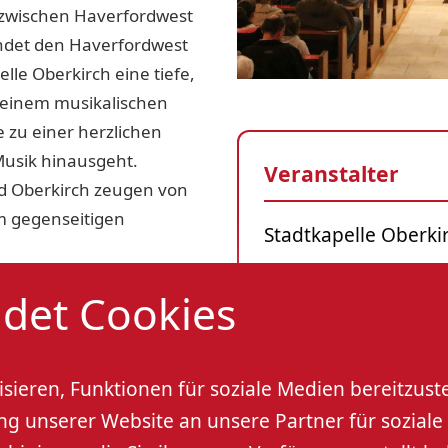
 zwischen Haverfordwest
indet den Haverfordwest
lle Oberkirch eine tiefe,
 einem musikalischen
 zu einer herzlichen
Musik hinausgeht.
Veranstalter
d Oberkirch zeugen von
m gegenseitigen
Stadtkapelle Oberki
Veranstaltungso
det Cookies
es HMVC freuen wir uns
nach Oberkirch führt und
Katholische Kirche 
m einen festlichen
sieren, Funktionen für soziale Medien bereitzust
 unserer Website an unsere Partner für soziale 