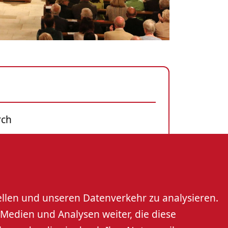
rch
rt
St. Cyriak
ellen und unseren Datenverkehr zu analysieren.
Medien und Analysen weiter, die diese