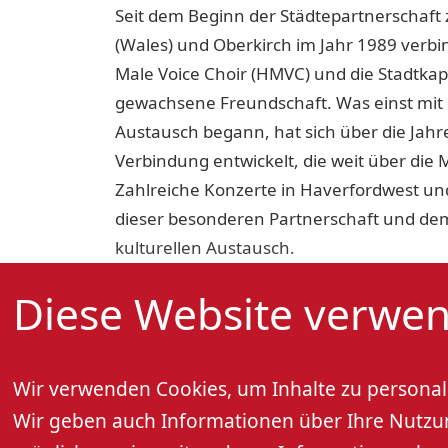
Seit dem Beginn der Städtepartnerschaft
(Wales) und Oberkirch im Jahr 1989 verb
Male Voice Choir (HMVC) und die Stadtkape
gewachsene Freundschaft. Was einst mit
Austausch begann, hat sich über die Jahre
Verbindung entwickelt, die weit über die 
Zahlreiche Konzerte in Haverfordwest un
dieser besonderen Partnerschaft und de
kulturellen Austausch.
Diese Website verwen
Anlässlich des 130-jährigen Bestehens d
sehr, dass ihr Jubiläumsweg euch erneut 
wir mit einem Kirchenkonzert dem Jubiläu
Wir verwenden Cookies, um Inhalte zu personali
Rahmen geben können.
Wir geben auch Informationen über Ihre Nutzung