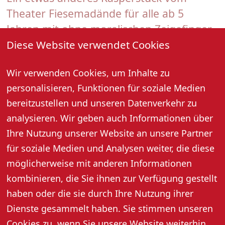
Theater Fiesemadände für alle ab 5
Jahren mit ohne moralischen Zeigefinger.
(Da hat nämlich jemand draufgehauen!!!).
Diese Website verwendet Cookies
19. April 2026, 16:00 Uhr
Wir verwenden Cookies, um Inhalte zu
personalisieren, Funktionen für soziale Medien
So ein Haus ist doch schnell gebaut! Man braucht nur
paar Bretter, bisschen Farbe, paar Nägel und viel
bereitzustellen und unseren Datenverkehr zu
Spucke. (Igitt!) So macht sich der Kasper frisch ans
analysieren. Wir geben auch Informationen über
Werk. Doch dann geht alles schief. Auch das Haus. Und
Ihre Nutzung unserer Website an unsere Partner
der Spieler. (Aua!) Da hat doch der Teufel seine Finger
für soziale Medien und Analysen weiter, die diese
im Spiel!
möglicherweise mit anderen Informationen
Und so wird aus einem harmlosen Häuslebau eine
Riesenkatastrophe. (Sehr unterhaltsam!)
kombinieren, die Sie ihnen zur Verfügung gestellt
haben oder die sie durch Ihre Nutzung ihrer
Alter: ab 5 Jahren
Dienste gesammelt haben. Sie stimmen unseren
Dauer: ca. 50 Minuten
Cookies zu, wenn Sie unsere Website weiterhin