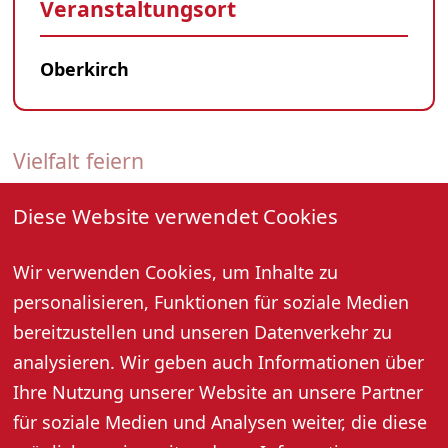
Veranstaltungsort
Oberkirch
Vielfalt feiern
27. September - 04. Oktober 2026, -
Diese Website verwendet Cookies
Auch in diesem Jahr beteiligt sich Oberkirch an der
Wir verwenden Cookies, um Inhalte zu
bundesweiten Interkulturellen Woche. Unter dem
Motto „Vielfalt feiern“ wird es im Herbst verschiedene
personalisieren, Funktionen für soziale Medien
Aktionen und Begegnungsangebote geben, die den
bereitzustellen und unseren Datenverkehr zu
Dialog zwischen Menschen unterschiedlicher Herkunft
analysieren. Wir geben auch Informationen über
fördern. Ziel ist es, Vielfalt sichtbar zu machen,
Ihre Nutzung unserer Website an unsere Partner
Vorurteile abzubauen und das Miteinander in unserer
für soziale Medien und Analysen weiter, die diese
Stadt zu stärken.