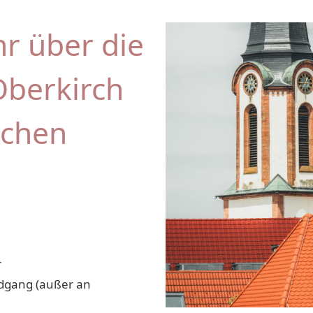
r über die
Oberkirch
schen
r
dgang (außer an