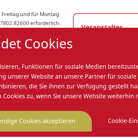
 Freitag und für Montag
07802 82600 erforderlich.
Veranstalter
det Cookies
stekarte
Renchtal Tourismu
Veranstaltungso
sieren, Funktionen für soziale Medien bereitzust
 unserer Website an unsere Partner für soziale 
Tourist Informatio
nieren, die Sie ihnen zur Verfügung gestellt ha
Bahnhofstraße 16
Cookies zu, wenn Sie unsere Website weiterhin 
77704 Oberkirch
Cookie-Ein
ndige Cookies akzeptieren