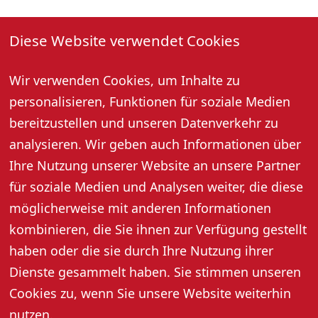
03. August 2026, 10:30 Uhr
Diese Website verwendet Cookies
Jeden Montag und Samstag um 10:30 Uhr
Gästebegrüßung und geführter Stadtrundgang (außer
Wir verwenden Cookies, um Inhalte zu
an Feiertagen).
personalisieren, Funktionen für soziale Medien
Treffpunkt: bei der Tourist-Information.
bereitzustellen und unseren Datenverkehr zu
Anmeldung für Samstag bis 16:30 Uhr am Freitag und
für Montag bis 10:00 Uhr am gleichen Tag unter Tel.
analysieren. Wir geben auch Informationen über
07802 82600 erforderlich.
Ihre Nutzung unserer Website an unsere Partner
Mindestpersonenzahl: 6 Personen
für soziale Medien und Analysen weiter, die diese
Preis pro Person: 5,- Euro, 3,- Euro mit Gästekarte
möglicherweise mit anderen Informationen
kombinieren, die Sie ihnen zur Verfügung gestellt
haben oder die sie durch Ihre Nutzung ihrer
Dienste gesammelt haben. Sie stimmen unseren
Cookies zu, wenn Sie unsere Website weiterhin
nutzen.