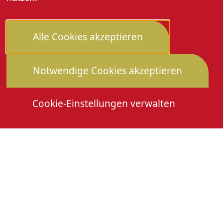
Alle Cookies akzeptieren
Notwendige Cookies akzeptieren
Cookie-Einstellungen verwalten
Die Heimattage
Downloads
Mitmachen
Anmeldung Gewerbeschau
© 2026 Stadtverwaltung Oberkirch. Alle Rechte
vorbehalten
Cookies
Impressum
Datenschutz