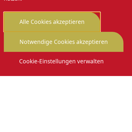
Alle Cookies akzeptieren
Notwendige Cookies akzeptieren
Cookie-Einstellungen verwalten
Die Heimattage
Downloads
Mitmachen
Anmeldung Gewerbeschau
© 2026 Stadtverwaltung Oberkirch. Alle Rechte
vorbehalten
Cookies
Impressum
Datenschutz