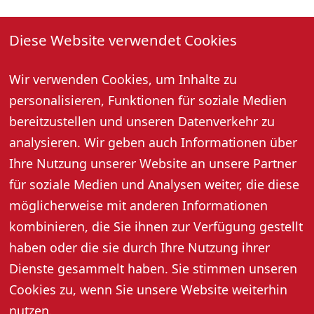
01. August 2026, 10:30 Uhr
Diese Website verwendet Cookies
Jeden Montag und Samstag um 10:30 Uhr
Gästebegrüßung und geführter Stadtrundgang (außer
Wir verwenden Cookies, um Inhalte zu
an Feiertagen).
personalisieren, Funktionen für soziale Medien
Treffpunkt: bei der Tourist-Information.
bereitzustellen und unseren Datenverkehr zu
Anmeldung für Samstag bis 16:30 Uhr am Freitag und
für Montag bis 10:00 Uhr am gleichen Tag unter Tel.
analysieren. Wir geben auch Informationen über
07802 82600 erforderlich.
Ihre Nutzung unserer Website an unsere Partner
Mindestpersonenzahl: 6 Personen
für soziale Medien und Analysen weiter, die diese
Preis pro Person: 5,- Euro, 3,- Euro mit Gästekarte
möglicherweise mit anderen Informationen
kombinieren, die Sie ihnen zur Verfügung gestellt
haben oder die sie durch Ihre Nutzung ihrer
Dienste gesammelt haben. Sie stimmen unseren
Cookies zu, wenn Sie unsere Website weiterhin
nutzen.