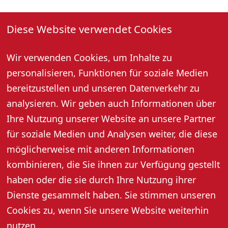
25. Juli 2026, 10:30 Uhr
Diese Website verwendet Cookies
Jeden Montag und Samstag um 10:30 Uhr
Gästebegrüßung und geführter Stadtrundgang (außer
Wir verwenden Cookies, um Inhalte zu
an Feiertagen).
personalisieren, Funktionen für soziale Medien
Treffpunkt: bei der Tourist-Information.
bereitzustellen und unseren Datenverkehr zu
Anmeldung für Samstag bis 16:30 Uhr am Freitag und
für Montag bis 10:00 Uhr am gleichen Tag unter Tel.
analysieren. Wir geben auch Informationen über
07802 82600 erforderlich.
Ihre Nutzung unserer Website an unsere Partner
Mindestpersonenzahl: 6 Personen
für soziale Medien und Analysen weiter, die diese
Preis pro Person: 5,- Euro, 3,- Euro mit Gästekarte
möglicherweise mit anderen Informationen
kombinieren, die Sie ihnen zur Verfügung gestellt
haben oder die sie durch Ihre Nutzung ihrer
Dienste gesammelt haben. Sie stimmen unseren
Cookies zu, wenn Sie unsere Website weiterhin
nutzen.