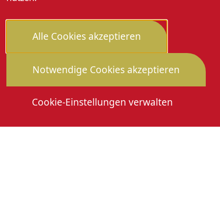
Alle Cookies akzeptieren
Notwendige Cookies akzeptieren
Cookie-Einstellungen verwalten
Die Heimattage
Downloads
Mitmachen
Anmeldung Gewerbeschau
© 2026 Stadtverwaltung Oberkirch. Alle Rechte
vorbehalten
Cookies
Impressum
Datenschutz