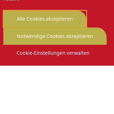
Alle Cookies akzeptieren
Notwendige Cookies akzeptieren
Cookie-Einstellungen verwalten
Die Heimattage
Downloads
Mitmachen
Anmeldung Gewerbeschau
© 2026 Stadtverwaltung Oberkirch. Alle Rechte
vorbehalten
Cookies
Impressum
Datenschutz