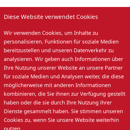
18. Juli 2026, 10:30 Uhr
Diese Website verwendet Cookies
Jeden Montag und Samstag um 10:30 Uhr
Gästebegrüßung und geführter Stadtrundgang (außer
Wir verwenden Cookies, um Inhalte zu
an Feiertagen).
personalisieren, Funktionen für soziale Medien
Treffpunkt: bei der Tourist-Information.
bereitzustellen und unseren Datenverkehr zu
Anmeldung für Samstag bis 16:30 Uhr am Freitag und
für Montag bis 10:00 Uhr am gleichen Tag unter Tel.
analysieren. Wir geben auch Informationen über
07802 82600 erforderlich.
Ihre Nutzung unserer Website an unsere Partner
Mindestpersonenzahl: 6 Personen
für soziale Medien und Analysen weiter, die diese
Preis pro Person: 5,- Euro, 3,- Euro mit Gästekarte
möglicherweise mit anderen Informationen
kombinieren, die Sie ihnen zur Verfügung gestellt
haben oder die sie durch Ihre Nutzung ihrer
Dienste gesammelt haben. Sie stimmen unseren
Cookies zu, wenn Sie unsere Website weiterhin
nutzen.