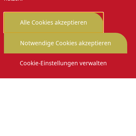
Alle Cookies akzeptieren
Notwendige Cookies akzeptieren
Cookie-Einstellungen verwalten
Die Heimattage
Downloads
Mitmachen
Anmeldung Gewerbeschau
© 2026 Stadtverwaltung Oberkirch. Alle Rechte
vorbehalten
Cookies
Impressum
Datenschutz