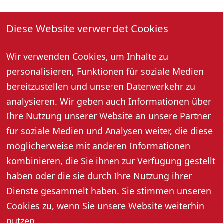
08. Juni 2026, 10:30 Uhr
Diese Website verwendet Cookies
Jeden Montag und Samstag um 10:30 Uhr
Gästebegrüßung und geführter Stadtrundgang (außer
Wir verwenden Cookies, um Inhalte zu
an Feiertagen).
personalisieren, Funktionen für soziale Medien
Treffpunkt: bei der Tourist-Information.
bereitzustellen und unseren Datenverkehr zu
Anmeldung für Samstag bis 16:30 Uhr am Freitag und
für Montag bis 10:00 Uhr am gleichen Tag unter Tel.
analysieren. Wir geben auch Informationen über
07802 82600 erforderlich.
Ihre Nutzung unserer Website an unsere Partner
Mindestpersonenzahl: 6 Personen
für soziale Medien und Analysen weiter, die diese
Preis pro Person: 5,- Euro, 3,- Euro mit Gästekarte
möglicherweise mit anderen Informationen
kombinieren, die Sie ihnen zur Verfügung gestellt
haben oder die sie durch Ihre Nutzung ihrer
Dienste gesammelt haben. Sie stimmen unseren
Cookies zu, wenn Sie unsere Website weiterhin
nutzen.