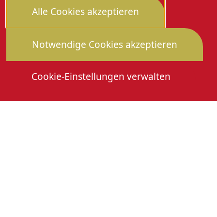
Alle Cookies akzeptieren
Notwendige Cookies akzeptieren
Cookie-Einstellungen verwalten
Die Heimattage
Downloads
Mitmachen
Anmeldung Gewerbeschau
© 2026 Stadtverwaltung Oberkirch. Alle Rechte
vorbehalten
Cookies
Impressum
Datenschutz
Erklärung zur Barrierefreiheit
Leichte Sprache