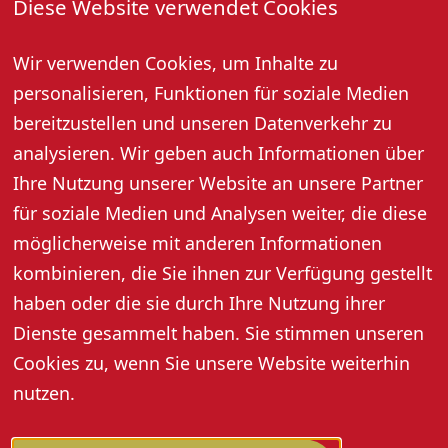
Diese Website verwendet Cookies
14. Februar 2026, 10:30 Uhr
Wir verwenden Cookies, um Inhalte zu
Jeden Montag und Samstag um 10:30 Uhr
Gästebegrüßung und geführter Stadtrundgang (außer
personalisieren, Funktionen für soziale Medien
an Feiertagen).
bereitzustellen und unseren Datenverkehr zu
Treffpunkt: bei der Tourist-Information. Kostenlos!
analysieren. Wir geben auch Informationen über
Anmeldung für Samstag bis 16:30 Uhr am Freitag und
Ihre Nutzung unserer Website an unsere Partner
für Montag bis 10:00 Uhr am gleichen Tag unter Tel.
für soziale Medien und Analysen weiter, die diese
07802 82600 erforderlich.
möglicherweise mit anderen Informationen
kombinieren, die Sie ihnen zur Verfügung gestellt
haben oder die sie durch Ihre Nutzung ihrer
Dienste gesammelt haben. Sie stimmen unseren
Cookies zu, wenn Sie unsere Website weiterhin
nutzen.