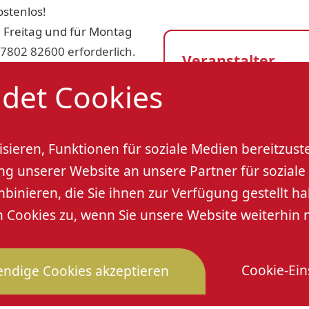
ostenlos!
 Freitag und für Montag
07802 82600 erforderlich.
Veranstalter
det Cookies
Renchtal Tourismu
Veranstaltungso
sieren, Funktionen für soziale Medien bereitzust
 unserer Website an unsere Partner für soziale 
Tourist Informatio
nieren, die Sie ihnen zur Verfügung gestellt ha
Bahnhofstraße 16
Cookies zu, wenn Sie unsere Website weiterhin 
77704 Oberkirch
Cookie-Ein
ndige Cookies akzeptieren