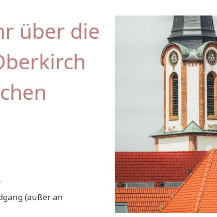
r über die
Oberkirch
schen
r
dgang (außer an