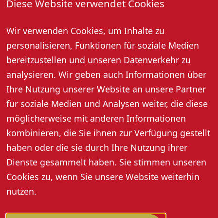
Diese Website verwendet Cookies
02. Februar 2026, 10:30 Uhr
Wir verwenden Cookies, um Inhalte zu
Jeden Montag und Samstag um 10:30 Uhr
Gästebegrüßung und geführter Stadtrundgang (außer
personalisieren, Funktionen für soziale Medien
an Feiertagen).
bereitzustellen und unseren Datenverkehr zu
Treffpunkt: bei der Tourist-Information. Kostenlos!
analysieren. Wir geben auch Informationen über
Anmeldung für Samstag bis 16:30 Uhr am Freitag und
Ihre Nutzung unserer Website an unsere Partner
für Montag bis 10:00 Uhr am gleichen Tag unter Tel.
für soziale Medien und Analysen weiter, die diese
07802 82600 erforderlich.
möglicherweise mit anderen Informationen
kombinieren, die Sie ihnen zur Verfügung gestellt
haben oder die sie durch Ihre Nutzung ihrer
Dienste gesammelt haben. Sie stimmen unseren
Cookies zu, wenn Sie unsere Website weiterhin
nutzen.