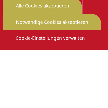
Alle Cookies akzeptieren
Notwendige Cookies akzeptieren
Cookie-Einstellungen verwalten
Die Heimattage
Downloads
Mitmachen
Anmeldung Gewerbeschau
© 2026 Stadtverwaltung Oberkirch. Alle Rechte
vorbehalten
Cookies
Impressum
Datenschutz
Erklärung zur Barrierefreiheit
Leichte Sprache