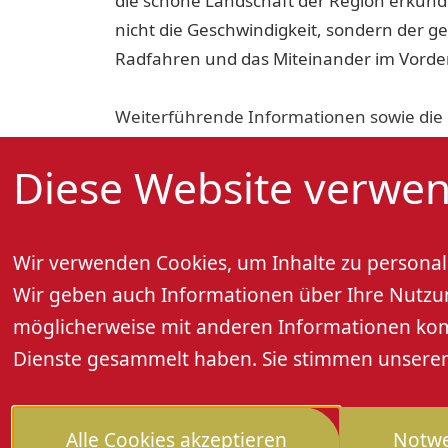
die schöne Landschaft der Region erkun
nicht die Geschwindigkeit, sondern der
Radfahren und das Miteinander im Vorde
Weiterführende Informationen sowie die 
Anmeldung finden sich unter nachstehend
Diese Website verwen
Anmeldung Vorname, Nachname und E-Ma
https://docs.google.com/forms/d/e/1FA
9BEaw16pZo3FPw/viewform
Wir verwenden Cookies, um Inhalte zu personali
Wir geben auch Informationen über Ihre Nutzung
Teilnahme frei!
möglicherweise mit anderen Informationen kombi
Dienste gesammelt haben. Sie stimmen unseren 
Weitere Informationen
Alle Cookies akzeptieren
Notwe