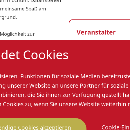
den möchten. Dabei stehen
 gemeinsame Spaß am
rgrund.
Veranstalter
Möglichkeit zur
em Link. Bitte bei der
det Cookies
RSV Staubwolke Hasl
il-Adresse angeben.
Veranstaltungso
IpQLScD_KiUg3teadtU2feckJJVA9AmsTxuVnJ-
sieren, Funktionen für soziale Medien bereitzust
Renchtalstadion
 unserer Website an unsere Partner für soziale 
nieren, die Sie ihnen zur Verfügung gestellt ha
Cookies zu, wenn Sie unsere Website weiterhin 
Cookie-Ein
ndige Cookies akzeptieren