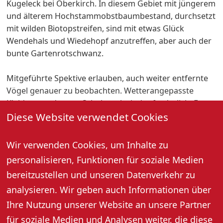
Kugeleck bei Oberkirch. In diesem Gebiet mit jüngerem
und älterem Hochstammobstbaumbestand, durchsetzt
mit wilden Biotopstreifen, sind mit etwas Glück
Wendehals und Wiedehopf anzutreffen, aber auch der
bunte Gartenrotschwanz.
Mitgeführte Spektive erlauben, auch weiter entfernte
Vögel genauer zu beobachten. Wetterangepasste
Kleidung und gutes Schuhwerk sind erforderlich. Es
Diese Website verwendet Cookies
wird gebeten, keine Hunde mitzuführen. Bei starkem
Wind oder anhaltendem Regen muss die Veranstaltung
verschoben werden. Wenn vorhanden, sollten
Wir verwenden Cookies, um Inhalte zu
Ferngläser und Bestimmungsbücher mitgebracht
personalisieren, Funktionen für soziale Medien
werden.
bereitzustellen und unseren Datenverkehr zu
Treffpunkt Parkplatz beim Weiherhof an der alten B 28
analysieren. Wir geben auch Informationen über
zwischen Oberkirch und Nußbach. Dauer: etwa 3
Stunden.
Ihre Nutzung unserer Website an unsere Partner
für soziale Medien und Analysen weiter, die diese