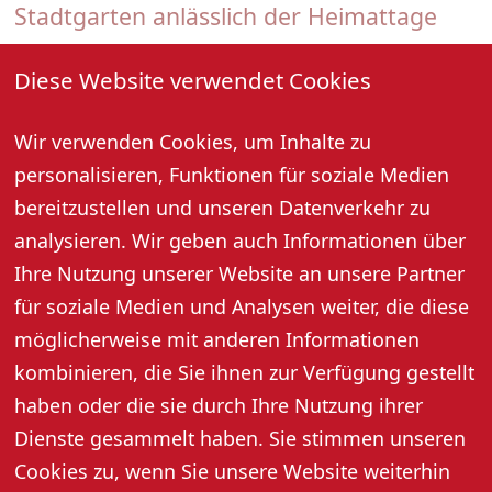
Stadtgarten anlässlich der Heimattage
26. Juli 2026, 09:00 Uhr
Diese Website verwendet Cookies
Der Oberkircher Stadtgarten ist ein vertrauter Ort –
Wir verwenden Cookies, um Inhalte zu
das „grüne Wohnzimmer“ der Stadt. In der besonderen
Atmosphäre mit alten Bäumen, Wiesen und dem Teich
personalisieren, Funktionen für soziale Medien
atmen wir tief durch und werden gemeinsam aktiv
bereitzustellen und unseren Datenverkehr zu
beim Morgenfitness, zu dem alle, die powervoll in den
analysieren. Wir geben auch Informationen über
Tag starten möchten, herzlich eingeladen sind.
Ihre Nutzung unserer Website an unsere Partner
für soziale Medien und Analysen weiter, die diese
Für die Planung ist eine vorige Anmeldung per E-Mail
oder Telefon erforderlich.
möglicherweise mit anderen Informationen
kombinieren, die Sie ihnen zur Verfügung gestellt
haben oder die sie durch Ihre Nutzung ihrer
Weitere Informationen
Dienste gesammelt haben. Sie stimmen unseren
Cookies zu, wenn Sie unsere Website weiterhin