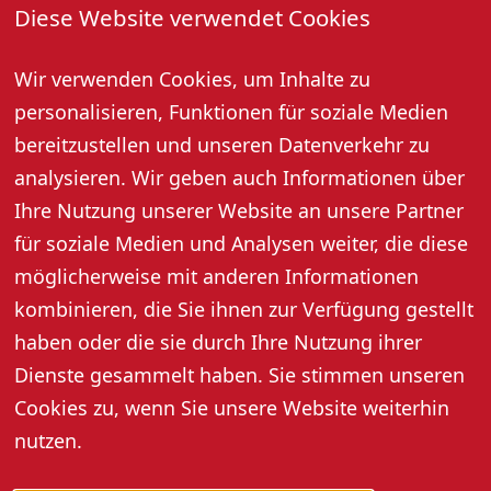
01.12.2026: Imgard Schwanke: Führung durch die neu
Diese Website verwendet Cookies
gestaltete Grimmelshausen-Ausstellung im Museum
Wir verwenden Cookies, um Inhalte zu
personalisieren, Funktionen für soziale Medien
Tickets & Preise
bereitzustellen und unseren Datenverkehr zu
analysieren. Wir geben auch Informationen über
Preise:
Eintritt frei! Um Spenden wird
Ihre Nutzung unserer Website an unsere Partner
gebeten.
für soziale Medien und Analysen weiter, die diese
möglicherweise mit anderen Informationen
Es sind keine Online-Tickets verfügbar
kombinieren, die Sie ihnen zur Verfügung gestellt
haben oder die sie durch Ihre Nutzung ihrer
Dienste gesammelt haben. Sie stimmen unseren
Cookies zu, wenn Sie unsere Website weiterhin
nutzen.