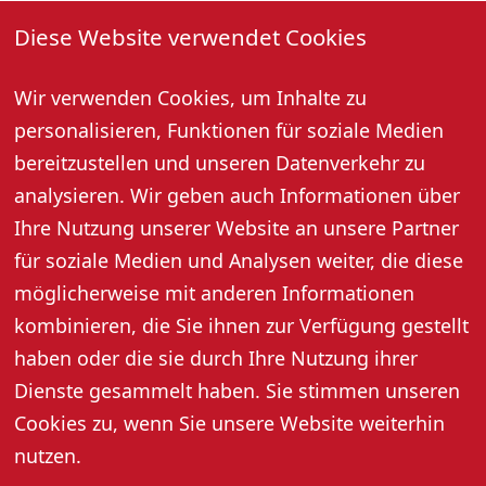
Evangelische Stadtkirche führen und uns insbesondere
Diese Website verwendet Cookies
den Cyriakaltar näher bringen. Vor dem Cyriakaltar
werden wir dann eine kleine Andacht zu Ehren unseres
Kirchen- und Kirchengemeindepatrons halten.
Wir verwenden Cookies, um Inhalte zu
personalisieren, Funktionen für soziale Medien
Nebenan im Kirchgarten hat der Kirchenchor dann
bereitzustellen und unseren Datenverkehr zu
bereits alles für das „Kirchcafé“ vorbereitet, um uns bei
analysieren. Wir geben auch Informationen über
Kaffee und Kuchen zu stärken. Es bleibt auch noch Zeit,
Ihre Nutzung unserer Website an unsere Partner
um durch die schöne Altstadt zu bummeln, bevor es
mit dem Bus wieder zurück nach Oberkirch geht.
für soziale Medien und Analysen weiter, die diese
möglicherweise mit anderen Informationen
Anmeldungen für die Tagesfahrt nimmt das
kombinieren, die Sie ihnen zur Verfügung gestellt
Stadtpfarramt, Tel. 07802 93740, entgegen. Die
haben oder die sie durch Ihre Nutzung ihrer
Teilnahmegebühr in Höhe von 25 Euro p.P. wird im Bus
Dienste gesammelt haben. Sie stimmen unseren
eingesammelt werden.
Cookies zu, wenn Sie unsere Website weiterhin
nutzen.