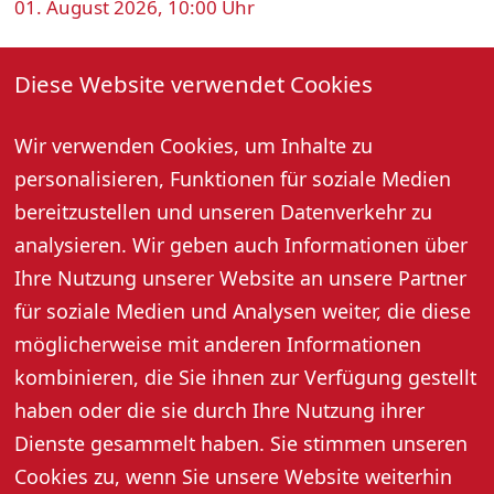
01. August 2026, 10:00 Uhr
Führung durch die Glasmalerei
Diese Website verwendet Cookies
Glasmalerei Manuela Bijanfar · Kirchplatz 1 a · 77704
Oberkirch
Manuela Bijanfar ist Glasmalermeisterin und
Wir verwenden Cookies, um Inhalte zu
Künstlerin. In ihrem Atelier am Kirchplatz entstehen
personalisieren, Funktionen für soziale Medien
Glasbilder, Wappenscheiben und Glasfenster für
bereitzustellen und unseren Datenverkehr zu
Wohnhäuser, Kirchen und Kapellen. Bei der Führung
analysieren. Wir geben auch Informationen über
durch ihr Atelier erklärt sie den aufwändigen
Herstellungsprozess einer Glasmalerei.
Ihre Nutzung unserer Website an unsere Partner
Preis pro Person: 5,Euro
für soziale Medien und Analysen weiter, die diese
Anmeldung erforderlich: Tel. 07802 90234
möglicherweise mit anderen Informationen
kombinieren, die Sie ihnen zur Verfügung gestellt
haben oder die sie durch Ihre Nutzung ihrer
Dienste gesammelt haben. Sie stimmen unseren
Cookies zu, wenn Sie unsere Website weiterhin