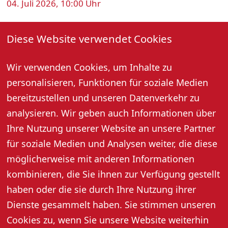
04. Juli 2026, 10:00 Uhr
Führung durch die Glasmalerei
Diese Website verwendet Cookies
Glasmalerei Manuela Bijanfar · Kirchplatz 1 a · 77704
Oberkirch
Manuela Bijanfar ist Glasmalermeisterin und
Wir verwenden Cookies, um Inhalte zu
Künstlerin. In ihrem Atelier am Kirchplatz entstehen
personalisieren, Funktionen für soziale Medien
Glasbilder, Wappenscheiben und Glasfenster für
bereitzustellen und unseren Datenverkehr zu
Wohnhäuser, Kirchen und Kapellen. Bei der Führung
analysieren. Wir geben auch Informationen über
durch ihr Atelier erklärt sie den aufwändigen
Herstellungsprozess einer Glasmalerei.
Ihre Nutzung unserer Website an unsere Partner
Preis pro Person: 5,Euro
für soziale Medien und Analysen weiter, die diese
Anmeldung erforderlich: Tel. 07802 90234
möglicherweise mit anderen Informationen
kombinieren, die Sie ihnen zur Verfügung gestellt
haben oder die sie durch Ihre Nutzung ihrer
Dienste gesammelt haben. Sie stimmen unseren
Cookies zu, wenn Sie unsere Website weiterhin