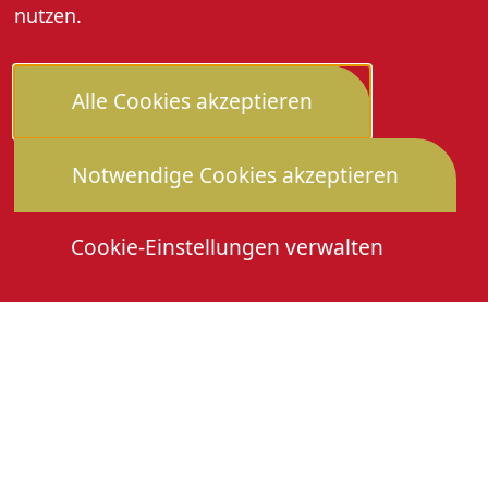
nutzen.
Alle Cookies akzeptieren
Notwendige Cookies akzeptieren
Cookie-Einstellungen verwalten
Die Heimattage
Downloads
Mitmachen
Anmeldung Gewerbeschau
© 2026 Stadtverwaltung Oberkirch. Alle Rechte
vorbehalten
Cookies
Impressum
Datenschutz